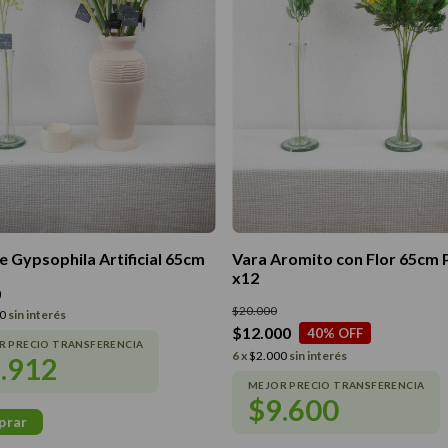
e Gypsophila Artificial 65cm
Vara Aromito con Flor 65cm 
x12
0
$20.000
0
sin interés
$12.000
40
% OFF
6
x
$2.000
sin interés
.912
$9.600