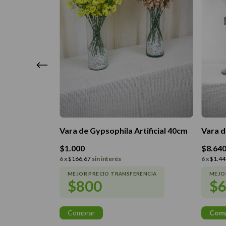
tificial 90cm
Vara de Gypsophila Artificial 40cm
Vara d
$1.000
$8.64
6
x
$166,67
sin interés
6
x
$1.44
$800
$6
Comprar