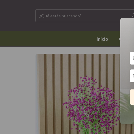
inicio
catál
6