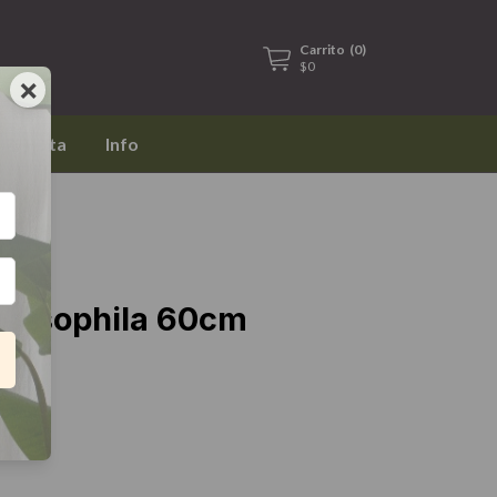
Carrito
(
0
)
$0
×
mayorista
info
!
Gypsophila 60cm