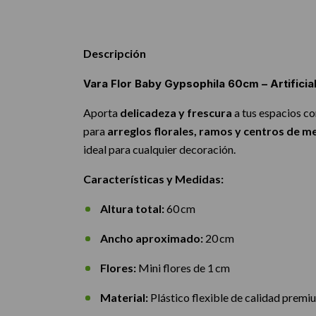
Descripción
Vara
Flor Baby Gypsophila 60cm – Artifici
Aporta
delicadeza y frescura
a tus espacios co
para
arreglos florales, ramos y centros de m
ideal para cualquier decoración.
Características y Medidas:
Altura total:
60 cm
Ancho aproximado:
20 cm
Flores:
Mini flores de 1 cm
Material:
Plástico flexible de calidad premi