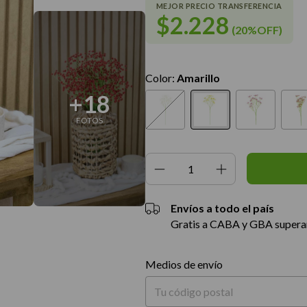
$2.228
(20%OFF)
Color:
Amarillo
+18
FOTOS
Envíos a todo el país
Gratis a CABA y GBA super
Entregas para el CP:
Medios de envío