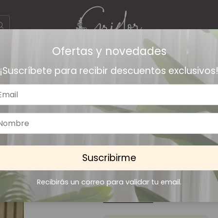
Ofertas y novedades
ogo
mas vendidos
plantas artificiales
sale
¡Suscríbete para recibir descuentos exclusivos
/
21
+150 vendidos
SKU:
stone69
Vara Flor Baby 
Suscribirme
$2.785
Recibirás un correo para validar tu email.
6
cuotas sin interés de
$464,17
Ver más detalles