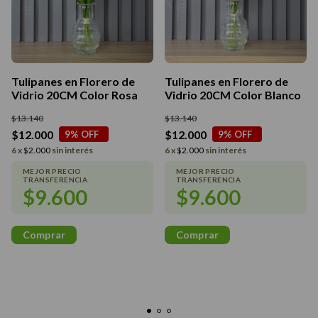
Tulipanes en Florero de
Tulipanes en Florero de
Vidrio 20CM Color Rosa
Vidrio 20CM Color Blanco
$13.140
$13.140
$12.000
$12.000
9
% OFF
9
% OFF
6
x
$2.000
sin interés
6
x
$2.000
sin interés
$9.600
$9.600