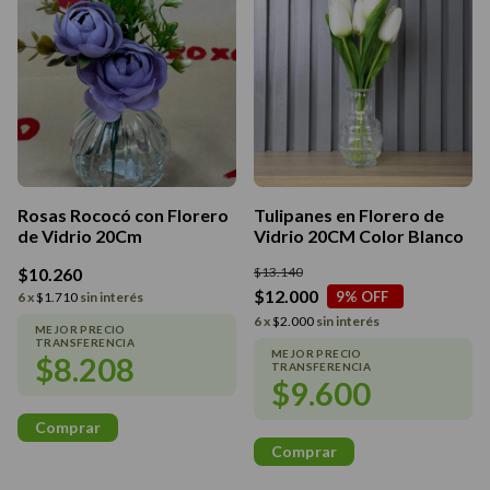
Rosas Rococó con Florero
Tulipanes en Florero de
de Vidrio 20Cm
Vidrio 20CM Color Blanco
$10.260
$13.140
$12.000
9
% OFF
6
x
$1.710
sin interés
6
x
$2.000
sin interés
$8.208
$9.600