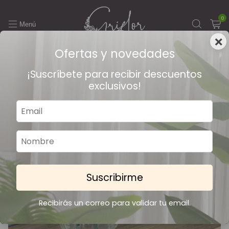
0
×
Ofertas y novedades
6
/
8
¡Suscríbete para recibir descuentos
exclusivos!
Suscribirme
Recibirás un correo para validar tu email.