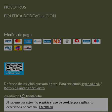
NOSOTROS
POLÍTICA DE DEVOLUCIÓN
Medios de pago
Defensa de las y los consumidores. Para reclamos
ingresá acá.
/
Botón de arrepentimiento
Copyright Griflor Deco - 2026. Todos los derechos reservados.
Al navegar por este sitio
aceptás el uso de cookies
para agilizar tu
experiencia de compra.
Entendido