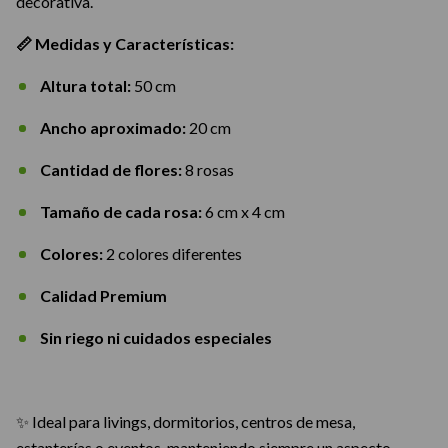
decorativa.
📏 Medidas y Características:
Altura total:
50 cm
Ancho aproximado:
20 cm
Cantidad de flores:
8 rosas
Tamaño de cada rosa:
6 cm x 4 cm
Colores:
2 colores diferentes
Calidad Premium
Sin riego ni cuidados especiales
✨ Ideal para livings, dormitorios, centros de mesa,
estanterías o eventos, manteniendo siempre un aspecto