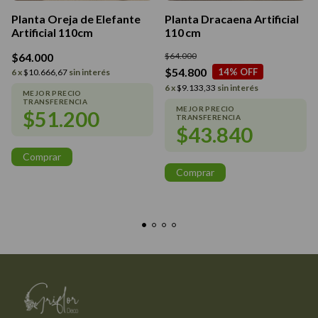
Planta Oreja de Elefante
Planta Dracaena Artificial
Artificial 110cm
110 cm
$64.000
$64.000
$54.800
14
% OFF
6
x
$10.666,67
sin interés
6
x
$9.133,33
sin interés
$51.200
$43.840
Comprar
Comprar