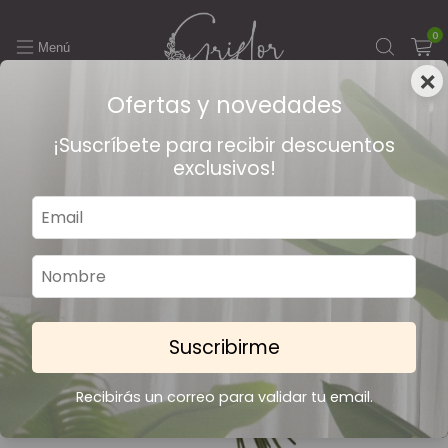
0
×
Ofertas y novedades
6
/
13
¡Suscríbete para recibir descuentos
exclusivos!
Suscribirme
Recibirás un correo para validar tu email.