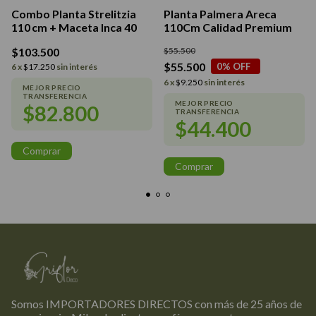
Combo Planta Strelitzia
Planta Palmera Areca
110 cm + Maceta Inca 40
110Cm Calidad Premium
$103.500
$55.500
$55.500
0
% OFF
6
x
$17.250
sin interés
6
x
$9.250
sin interés
$82.800
$44.400
Comprar
Comprar
Somos IMPORTADORES DIRECTOS con más de 25 años de