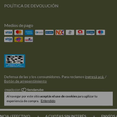
POLÍTICA DE DEVOLUCIÓN
Medios de pago
Defensa de las y los consumidores. Para reclamos
ingresá acá.
/
Botón de arrepentimiento
Copyright Griflor Deco - 2026. Todos los derechos reservados.
Al navegar por este sitio
aceptás el uso de cookies
para agilizar tu
experiencia de compra.
Entendido
A / EFECTIVO
6 CUOTAS SIN INTERÉS
ENVÍOS A T