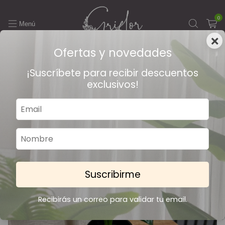
0
×
Ofertas y novedades
6
/
7
¡Suscríbete para recibir descuentos
exclusivos!
Suscribirme
Recibirás un correo para validar tu email.