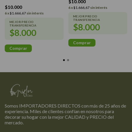
$10.000
$10.000
6
x
$1.666,67
sin interés
6
x
$1.666,67
sin interés
$8.000
$8.000
Somos IMPORTADORES DIRECTOS con más de 25 años de
experiencia. Miles de clientes confían en nosotros para
decorar su hogar con la mejor CALIDAD y PRECIO del
mercado.