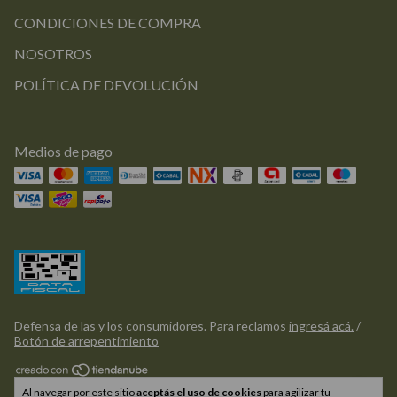
CONDICIONES DE COMPRA
NOSOTROS
POLÍTICA DE DEVOLUCIÓN
Medios de pago
Defensa de las y los consumidores. Para reclamos
ingresá acá.
/
Botón de arrepentimiento
Copyright Griflor Deco - 2026. Todos los derechos reservados.
Al navegar por este sitio
aceptás el uso de cookies
para agilizar tu