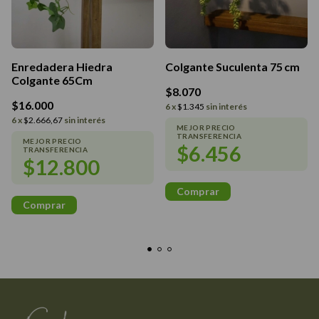
Colgante Suculenta 75 cm
Enredadera Hiedra
Colgante 65Cm
$8.070
$16.000
6
x
$1.345
sin interés
6
x
$2.666,67
sin interés
$6.456
$12.800